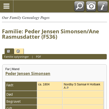
Our Family Genealogy Pages
Familie: Peder Jensen Simonsen/Ane
Rasmusdatter (F536)
Familie oplysninger
|
PDF
Far | Mand
Peder Jensen Simonsen
Født
ca. 1804
Nordby S Samsø H Holbæk
A
Død
Begravet
Gift