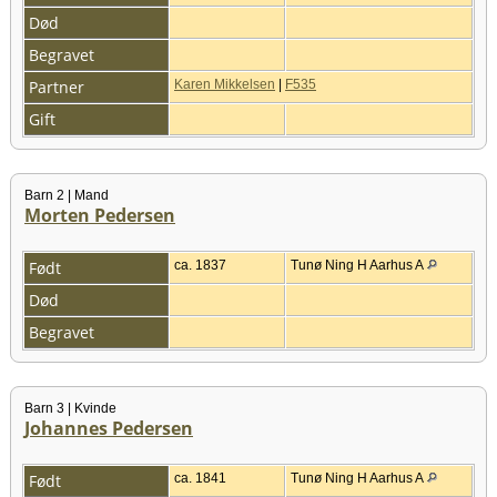
Død
Begravet
Partner
Karen Mikkelsen
|
F535
Gift
Barn 2 | Mand
Morten Pedersen
Født
ca. 1837
Tunø Ning H Aarhus A
Død
Begravet
Barn 3 | Kvinde
Johannes Pedersen
Født
ca. 1841
Tunø Ning H Aarhus A