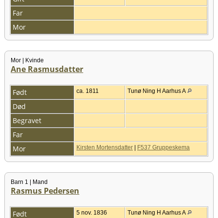
Far
Mor
Mor | Kvinde
Ane Rasmusdatter
Født
ca. 1811
Tunø Ning H Aarhus A
Død
Begravet
Far
Mor
Kirsten Mortensdatter
|
F537 Gruppeskema
Barn 1 | Mand
Rasmus Pedersen
Født
5 nov. 1836
Tunø Ning H Aarhus A