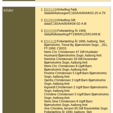
Kilder
[
S03143
] KirkeBog Født,
/data/kirkeboeger/C183A/A/004/K03-25-A.Tif.
[
S03894
] KirkeBog Gift,
data/C183A/A/004/K06-02-A.tif.
[
S04599
] Folketælling År 1906,
/data/folketaelling/FT1906/0125/01349.tif.
[
S04110
] Folketælling År 1890, Aalborg, Slet,
Bjørnsholm, Trend By, Bjørnsholm Sogn, , 261,
FT-1890, C6033 .
Niels Chr. Christensen 47 Gift Husfader
Husmand Bjørnsholms Sogn, Aalborg Amt
Nielsine Christensen 29 Gift Husmoder
Bjørnsholms Sogn, Aalborg Amt
Niels Chr. Christensen 8 Ugift Barn
Bjørnsholms Sogn, Aalborg Amt
Povline Christensen 5 Ugift Barn Bjørnsholms
Sogn, Aalborg Amt
Gjertru Christensen 3 Ugift Barn Bjørnsholms
Sogn, Aalborg Amt
Ingvardt Christensen 2 Ugift Barn Bjørnsholms
Sogn, Aalborg Amt
Christine Christensen 5 Ugift Barn Bjørnsholms
Sogn, Aalborg Amt
Niels Sine Christensen 8 Ugift Barn
Bjørnsholms Sogn, Aalborg Amt
Ane Chirstine Jensen 65 Gift Ravenkilde Sogn
Folketælling År 1890, Aalborg, Slet,