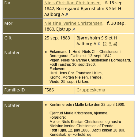
Far
Niels Christian Christensen
,
f.
13 sep.
1842, Borregaard Bjørnsholm S Slet H
Aalborg A
Mor
Nielsine Iverine Christensen
,
f.
30 sep.
1860, Ejstrup
Gift
25 sep. 1883
Bjørnsholm S Slet H
Aalborg A
[
2
,
3
,
4
]
Notater
Enkemand 1. Hmd. Niels Chr. Christensen i
Borregaard, Født smst. 13. sept. 1842.
Pigen, Nielsine Ivarine Christensen i Borregaard,
Født i Eistrup 30. sept 1860.
Forlovere:
Husl. Jens Chr. Frandsen i Klim,
Kromd. Morten Nielsen, Trende.
Viede: 25. sept. i kirken.
Familie-ID
F586
Gruppeskema
Notater
Konfirmerede i Malle kirke den 22. april 1900.
Gjertrud Marie Kristensen, hjemme,
Forældre:
Møller, Niels Kristian Christensen og hustru
Nielsine Iverine Christensen af Trende.
Født i Bjhl. 12. juni 1886. Døbt i kirken 18. juli.
Kundskab: g- Forhold: ug.