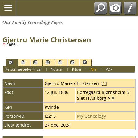
Our Family Genealogy Pages
Gjertru Marie Christensen
1886 -
Personlige oplysninger
|
Notater
|
Kilder
|
Alle
|
PDF
Navn
Gjertru Marie
Christensen
[
1
]
Født
12 jul. 1886
Borregaard Bjørnsholm S
Slet H Aalborg A
Køn
Kvinde
Person-ID
I2215
My Genealogy
Sidst ændret
27 dec. 2024