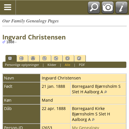
Our Family Genealogy Pages
Ingvard Christensen
1888 -
Personlige oplysninger
|
Kilder
|
Alle
|
PDF
Navn
Ingvard
Christensen
Født
21 jan. 1888
Borregaard Bjørnsholm S
Slet H Aalborg A
Køn
Mand
Dåb
22 apr. 1888
Borregaard Kirke
Bjørnsholm S Slet H
Aalborg A
Person-ID
I2653
My Genealogy