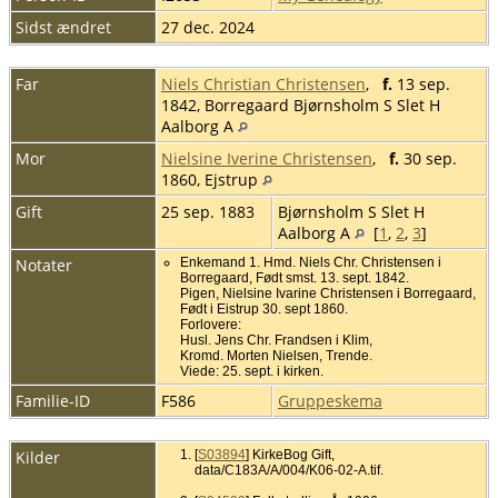
Sidst ændret
27 dec. 2024
Far
Niels Christian Christensen
,
f.
13 sep.
1842, Borregaard Bjørnsholm S Slet H
Aalborg A
Mor
Nielsine Iverine Christensen
,
f.
30 sep.
1860, Ejstrup
Gift
25 sep. 1883
Bjørnsholm S Slet H
Aalborg A
[
1
,
2
,
3
]
Notater
Enkemand 1. Hmd. Niels Chr. Christensen i
Borregaard, Født smst. 13. sept. 1842.
Pigen, Nielsine Ivarine Christensen i Borregaard,
Født i Eistrup 30. sept 1860.
Forlovere:
Husl. Jens Chr. Frandsen i Klim,
Kromd. Morten Nielsen, Trende.
Viede: 25. sept. i kirken.
Familie-ID
F586
Gruppeskema
Kilder
[
S03894
] KirkeBog Gift,
data/C183A/A/004/K06-02-A.tif.