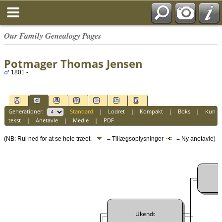
Our Family Genealogy Pages
Potmager Thomas Jensen
1801 -
Generationer:
Standard
|
Lodret
|
Kompakt
|
Boks
|
Kun
tekst
|
Anetavle
|
Medie
|
PDF
(NB: Rul ned for at se hele træet.
= Tillægsoplysninger
= Ny anetavle)
Ukendt